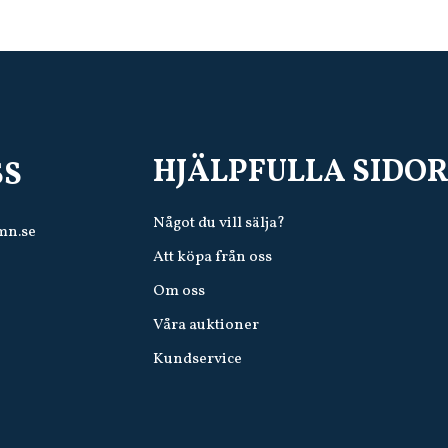
HJÄLPFULLA SIDO
SS
Något du vill sälja?
mn.se
Att köpa från oss
Om oss
Våra auktioner
Kundservice