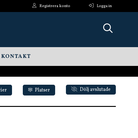
Registrera konto
Logga in
KONTAKT
Dölj avslutade
ier
Platser