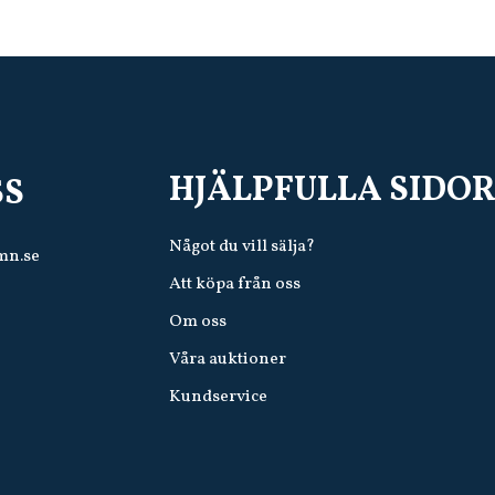
HJÄLPFULLA SIDO
SS
Något du vill sälja?
mn.se
Att köpa från oss
Om oss
Våra auktioner
Kundservice