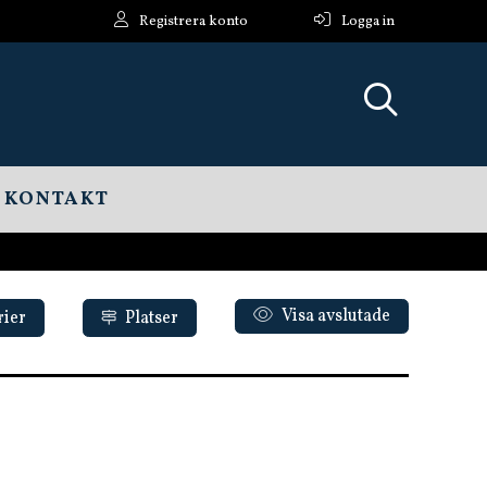
Registrera konto
Logga in
KONTAKT
Visa avslutade
rier
Platser