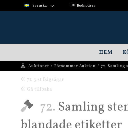
Svenska
Budnotiser
HEM
K
Auktioner
/
Försommar Auktion
/
72. Samling s
71. 3 st Bågsågar
Gå tillbaka
72.
Samling sten
blandade etiketter