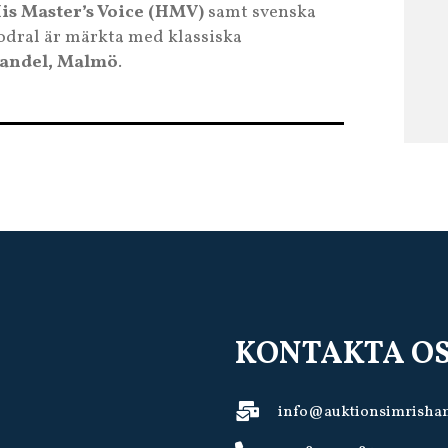
s Master’s Voice (HMV)
samt svenska
 fodral är märkta med klassiska
handel, Malmö
.
KONTAKTA O
info@auktionsimrisha