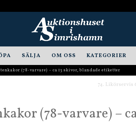
ÖPA
SÄLJA
OM OSS
KATEGORIER
tenkakor (78-varvare) – ca 13 skivor, blandade etiketter
74. Likörservis
kakor (78-varvare) – ca